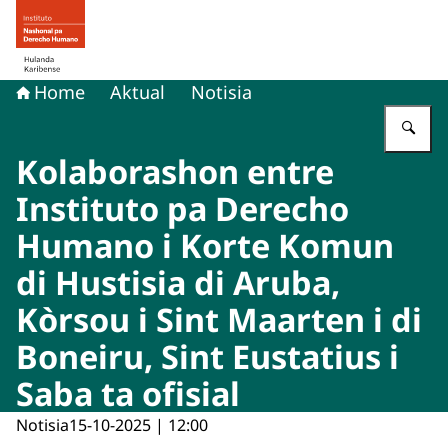
bai homepage di Derecho humano na Hulanda Karibens
Home
Aktual
Notisia
Ye
Kolaborashon entre
Instituto pa Derecho
Humano i Korte Komun
di Hustisia di Aruba,
Kòrsou i Sint Maarten i di
Boneiru, Sint Eustatius i
Saba ta ofisial
Notisia
15-10-2025 | 12:00