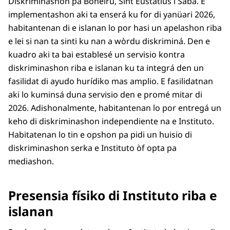
Diskriminashon pa Boneiru, Sint Eustatius i Saba. E
implementashon aki ta enserá ku for di yanüari 2026,
habitantenan di e islanan lo por hasi un apelashon riba
e lei si nan ta sinti ku nan a wòrdu diskriminá. Den e
kuadro aki ta bai establesé un servisio kontra
diskriminashon riba e islanan ku ta integrá den un
fasilidat di ayudo hurídiko mas amplio. E fasilidatnan
aki lo kuminsá duna servisio den e promé mitar di
2026. Adishonalmente, habitantenan lo por entregá un
keho di diskriminashon independiente na e Instituto.
Habitatenan lo tin e opshon pa pidi un huisio di
diskriminashon serka e Instituto òf opta pa
mediashon.
Presensia físiko di Instituto riba e
islanan