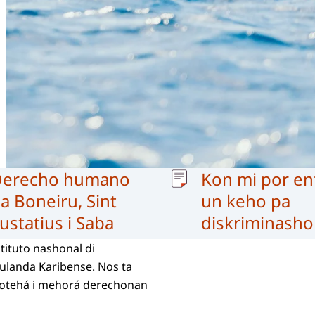
al
Derecho humano
Kon mi por en
a Boneiru, Sint
un keho pa
ustatius i Saba
diskriminasho
tituto nashonal di
landa Karibense. Nos ta
protehá i mehorá derechonan