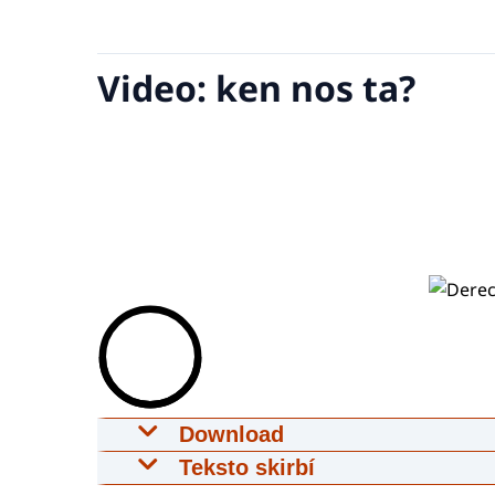
Video: ken nos ta?
Download
Explainer video Instituto Nashon
Teksto skirbí
07-05-2026
1:23
mp4
124 MB