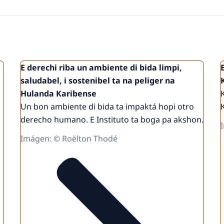
ú ora bo ta malu i haña trato meskos ku kualke
humano. Derechonan ku ta konta pa tur hende.
ho Humano; un organisashon independiente. Nos
nde na Hulanda, inkluso Boneiru, Sint-Eustatius
nan humano, konsehá gobièrnu riba legislashon i
E derechi riba un ambiente di bida limpi,
be nos por evaluá pa habitantenan si nan a
saludabel, i sostenibel ta na peliger na
Hulanda Karibense
i di bida diario. Bo por ta puntrando bo mes si
Un bon ambiente di bida ta impaktá hopi otro
inashon òf trato desigual.
derecho humano. E Instituto ta boga pa akshon.
 ku nos. Nos ta splika kiko bo derechonan ta,
Imágen: © Roëlton Thodé
olushon.
u nos via Facebook. Por bishitá
mashon.