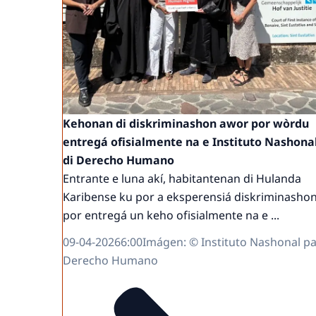
Kehonan di diskriminashon awor por wòrdu
entregá ofisialmente na e Instituto Nashona
di Derecho Humano
Entrante e luna akí, habitantenan di Hulanda
Karibense ku por a eksperensiá diskriminasho
por entregá un keho ofisialmente na e ...
09-04-2026
6:00
Imágen: © Instituto Nashonal p
Derecho Humano