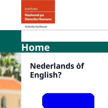
bai homepage di Derecho humano na Hulanda 
Home
Imágen: © Roëlton Thodé
Nederlands òf
English?