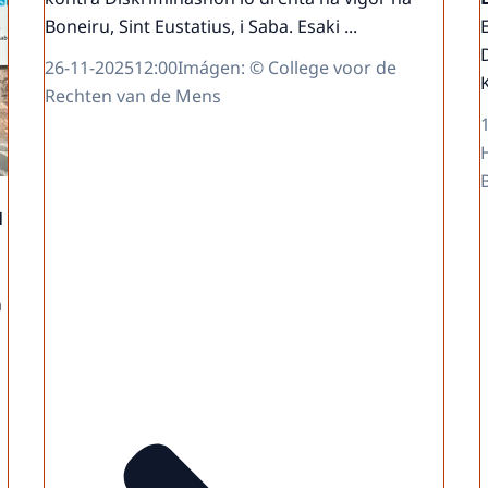
Boneiru, Sint Eustatius, i Saba. Esaki ...
26-11-2025
12:00
Imágen: © College voor de
Rechten van de Mens
l
n
a