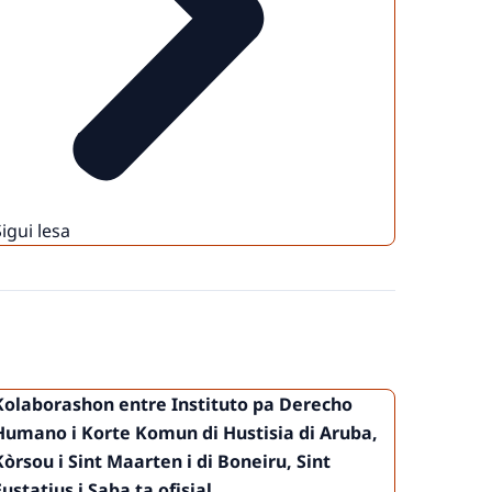
Sigui lesa
Kolaborashon entre Instituto pa Derecho
Humano i Korte Komun di Hustisia di Aruba,
Kòrsou i Sint Maarten i di Boneiru, Sint
Eustatius i Saba ta ofisial