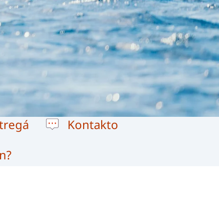
tregá
Kontakto
n?