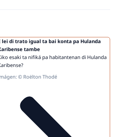
E lei di trato igual ta bai konta pa Hulanda
Karibense tambe
Kiko esaki ta nifiká pa habitantenan di Hulanda
Karibense?
Imágen: © Roëlton Thodé