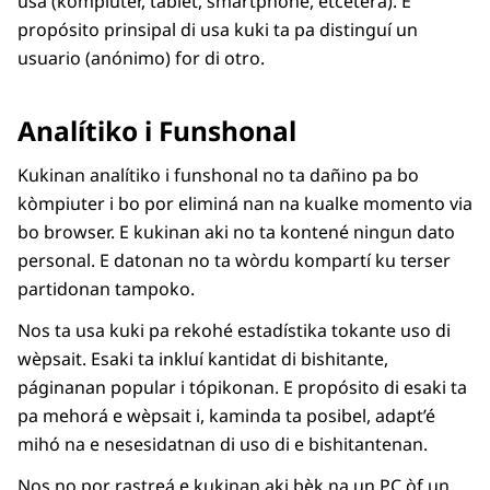
usa (kòmpiuter, tablet, smartphone, etcetera). E
propósito prinsipal di usa kuki ta pa distinguí un
usuario (anónimo) for di otro.
Analítiko i Funshonal
Kukinan analítiko i funshonal no ta dañino pa bo
kòmpiuter i bo por eliminá nan na kualke momento via
bo browser. E kukinan aki no ta kontené ningun dato
personal. E datonan no ta wòrdu kompartí ku terser
partidonan tampoko.
Nos ta usa kuki pa rekohé estadístika tokante uso di
wèpsait. Esaki ta inkluí kantidat di bishitante,
páginanan popular i tópikonan. E propósito di esaki ta
pa mehorá e wèpsait i, kaminda ta posibel, adapt’é
mihó na e nesesidatnan di uso di e bishitantenan.
Nos no por rastreá e kukinan aki bèk na un PC òf un