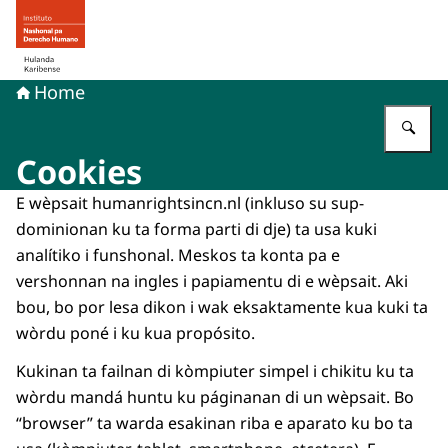
bai homepage di Derecho humano na Hulanda Karibens
Home
Ye
Cookies
E wèpsait humanrightsincn.nl (inkluso su sup-
dominionan ku ta forma parti di dje) ta usa kuki
analítiko i funshonal. Meskos ta konta pa e
vershonnan na ingles i papiamentu di e wèpsait. Aki
bou, bo por lesa dikon i wak eksaktamente kua kuki ta
wòrdu poné i ku kua propósito.
Kukinan ta failnan di kòmpiuter simpel i chikitu ku ta
wòrdu mandá huntu ku páginanan di un wèpsait. Bo
“browser” ta warda esakinan riba e aparato ku bo ta