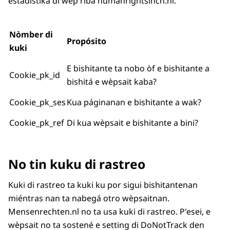
estadístika di wèp riba humanrightsincn.nl.
Nòmber di
Propósito
kuki
E bishitante ta nobo òf e bishitante a
Cookie_pk_id
bishitá e wèpsait kaba?
Cookie_pk_ses
Kua páginanan e bishitante a wak?
Cookie_pk_ref
Di kua wèpsait e bishitante a bini?
No tin kuku di rastreo
Kuki di rastreo ta kuki ku por sigui bishitantenan
miéntras nan ta nabegá otro wèpsaitnan.
Mensenrechten.nl no ta usa kuki di rastreo. P'esei, e
wèpsait no ta sostené e setting di DoNotTrack den