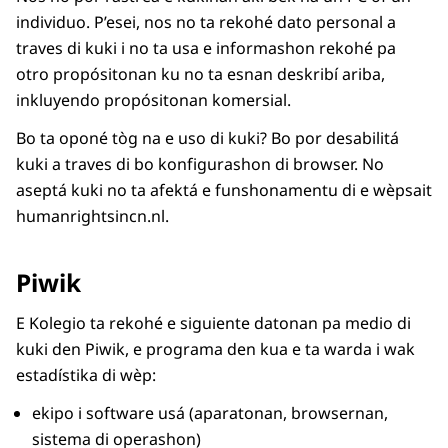
individuo. P’esei, nos no ta rekohé dato personal a
traves di kuki i no ta usa e informashon rekohé pa
otro propósitonan ku no ta esnan deskribí ariba,
inkluyendo propósitonan komersial.
Bo ta oponé tòg na e uso di kuki? Bo por desabilitá
kuki a traves di bo konfigurashon di browser. No
aseptá kuki no ta afektá e funshonamentu di e wèpsait
humanrightsincn.nl.
Piwik
E Kolegio ta rekohé e siguiente datonan pa medio di
kuki den Piwik, e programa den kua e ta warda i wak
estadístika di wèp:
ekipo i software usá (aparatonan, browsernan,
sistema di operashon)