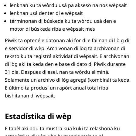
lenknan ku ta wòrdu usá pa akseso na nos wèpsait
lenknan usá denter di e wèpsait
términonan di búskeda ku ta wòrdu usá den e
motor di búskeda riba e wèpsait mes
Piwik ta optené e datonan aki for di e failnan di l ò g di
e servidor di wèp. Archivonan di lòg ta archivonan di
teksto ku ta registrá aktividat di wèpsait. E archivonan
di lòg aki ta keda den e base di dato di Piwik durante
31 dia. Despues di esei, nan ta wòrdu eliminá.
Solamente un archivo di lòg agregá (kombiná) ta keda.
E último ta produsí un rapòrt anual total riba
bishitanan di wèpsait.
Estadístika di wèp
E tabèl aki bou ta mustra kua kuki ta relashoná ku