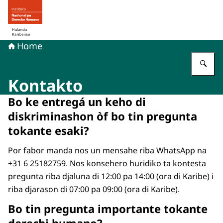
bai homepage di Derecho humano na Hulanda Karibens
Home
Ye
Kontakto
Bo ke entregá un keho di
diskriminashon òf bo tin pregunta
tokante esaki?
Por fabor manda nos un mensahe riba WhatsApp na
+31 6 25182759. Nos konsehero huridiko ta kontesta
pregunta riba djaluna di 12:00 pa 14:00 (ora di Karibe) i
riba djarason di 07:00 pa 09:00 (ora di Karibe).
Bo tin pregunta importante tokante