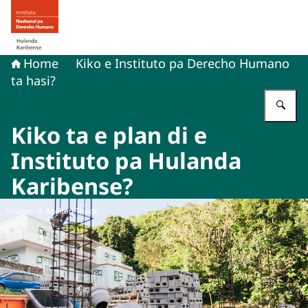
bai homepage di Derecho humano na Hulanda Karibens
Home
Kiko e Instituto pa Derecho Humano
ta hasi?
Ye
Kiko ta e plan di e
Instituto pa Hulanda
Karibense?
Imágen: © Roëlton Thodé