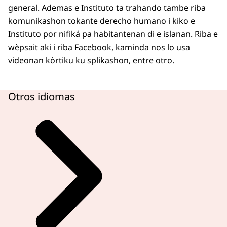
general. Ademas e Instituto ta trahando tambe riba
un komponente permanente di maneho pa e
komunikashon tokante derecho humano i kiko e
islanan. E Instituto ta investigando tambe kon e
Instituto por nifiká pa habitantenan di e islanan. Riba e
por hunga un ròl riba e tereno aki.
wèpsait aki i riba Facebook, kaminda nos lo usa
videonan kòrtiku ku splikashon, entre otro.
Otros idiomas