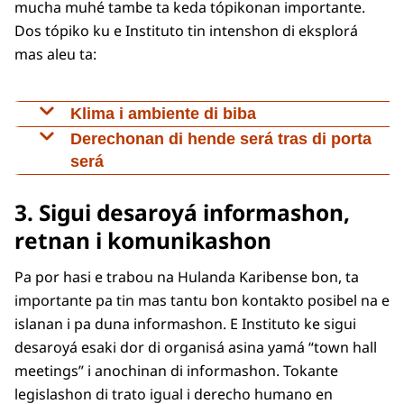
mucha muhé tambe ta keda tópikonan importante.
Dos tópiko ku e Instituto tin intenshon di eksplorá
mas aleu ta:
Klima i ambiente di biba
Kambio di klima i polushon di medio ambiente
Derechonan di hende será tras di porta
tin konsekuensia direkto pa derechonan
será
humano. Esaki ta inkluí e derecho di ta salú, awa
Esaki ta enserá, por ehèmpel, hende den prizòn
3. Sigui desaroyá informashon,
limpi, seguridat di kuminda i un ambiente di
òf fasilidatnan di kuido será. Pa derechonan
biba seif. E Instituto ta monitoreá si e
humano, ta importante pa prevení trato
retnan i komunikashon
derechonan aki ta protehá adekuadamente,
inhumano den e situashonnan aki. Un tratado
Pa por hasi e trabou na Hulanda Karibense bon, ta
inkluso den lei i regulashon relashoná ku klima.
internashonal yamá OPCAT (Optional Protocol
importante pa tin mas tantu bon kontakto posibel na e
Na Hulanda Karibense, e riesgonan di kambio di
to the Convention against Torture) ta eksistí pa
islanan i pa duna informashon. E Instituto ke sigui
klima ta partikularmente signifikante: nivel di
e propósito aki. E Instituto ta investigando si
desaroyá esaki dor di organisá asina yamá “town hall
laman ta subi, periodonan di sekura ta bira mas
esaki por ta aplikabel tambe pa Hulanda
meetings” i anochinan di informashon. Tokante
largu, i refnan di koral ta muriendo. P’esei e
Karibense.
legislashon di trato igual i derecho humano en
Instituto ta kere ku kambio di klima mester ta